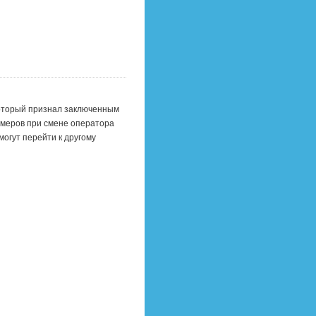
который признал заключенным
омеров при смене оператора
могут перейти к другому