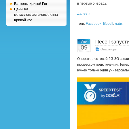
в первую очередь.
Балконы Кривой Рог
Цены на
Далее »
металлопластиковые окна
Кривой Рог
теги:
Facebook
,
lifecell
,
лайк
lifecell запу
Апр
09
Операторы
Оператор сотовой 2G-3G связ
процессом подключения. Теперь
нужен только один универсаль