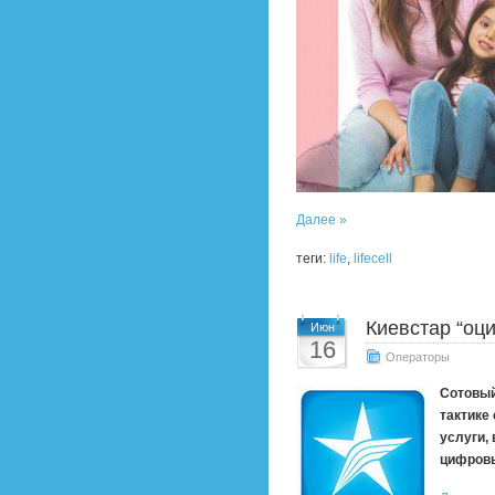
Далее »
теги:
life
,
lifecell
Киевстар “оц
Июн
16
Операторы
Сотовый
тактике
услуги,
цифровы