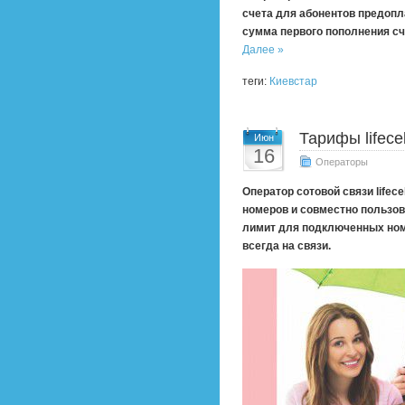
счета для абонентов предопл
сумма первого пополнения сче
Далее »
теги:
Киевстар
Тарифы lifece
Июн
16
Операторы
Оператор сотовой связи lifec
номеров и совместно пользо
лимит для подключенных номе
всегда на связи.