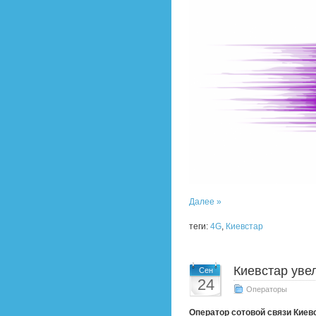
Далее »
теги:
4G
,
Киевстар
Киевстар уве
Сен
24
Операторы
Оператор сотовой связи Киев