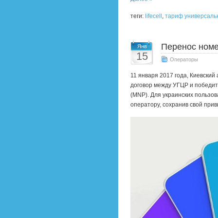
теги:
lifecell
,
тариф универсаль
Перенос номер
Янв
15
Операторы
11 января 2017 года, Киевски
договор между УГЦР и победит
(MNP). Для украинских пользов
оператору, сохранив свой прив