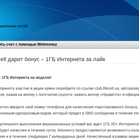
оциальных сетей
ить счет с помощью Webmoney
cell дарит бонус – 1ГБ Интернета за лайк
 – 1ГБ Интернета на неделю!
принять участие в акции нужно перейдите по ссылке club.lifecell.ua, авторизи
ok, нажав на кнопку с логотипом соцсети; нажать кнопку «Нравится» в офиц
этого введите свой номер телефона для начисления ггарнтированого бонуса,
начным одноразовым кодом, который придет в SMS-сообщении в течение пят
успешного выполнения вишеуказанных условий вас ждет 1ГБ 3G+ Интернета
будет начислен в течение суток. Абоненту предоставляется возможность пол
ения и в течение следующих 7 календарных дней. Начисленный в рамках акци