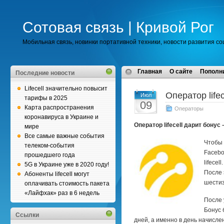
Сотовая связь | Кривой Рог
Мобильная связь, новинки портативной техники, новости развития с
Главная
О сайте
Пополн
Последние новости
Lifecell значительно повысит
Оператор life
Июл
тарифы в 2025
09
Карта распространения
Операторы
коронавируса в Украине и
Оператор lifecell дарит бонус
мире
Все самые важные события
Чтобы 
телеком-события
Facebo
прошедшего года
lifecell.
5G в Украине уже в 2020 году!
После 
Абоненты lifecell могут
шестиз
оплачивать стоимость пакета
«Лайфхак» раз в 6 недель
После 
Бонус 
Ссылки
дней, а именно в день начисл