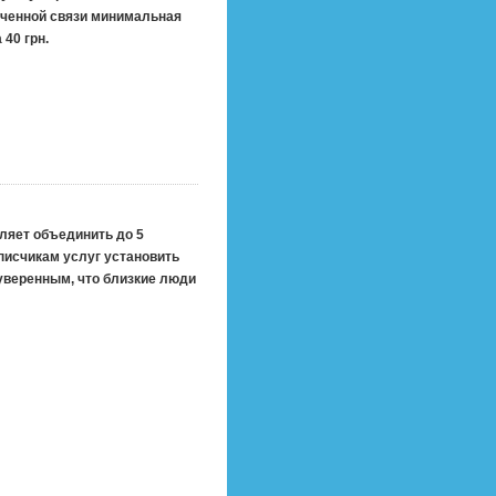
аченной связи минимальная
40 грн.
оляет объединить до 5
писчикам услуг установить
уверенным, что близкие люди