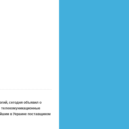
гий, сегодня объявил о
ые телекомуникационные
ейшим в Украине поставщиком